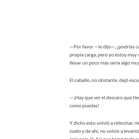
—Por favor —le dijo—, ¿podrías ca
propia carga, pero yo estoy muy v
llevar un poco más sería algo muy
El caballo, no obstante, dejó esc
—¡Hay que ver el descaro que ti
como puedas!
Y dicho esto volvió a relinchar, 
suelo y de ahí, no volvió a levan
más para él. Así que tomó toda su