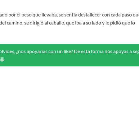
ado por el peso que llevaba, se sentía desfallecer con cada paso qu
l camino, se dirigió al caballo, que iba a su lado y le pidió que lo
 olvides, ¿nos apoyarías con un like? De esta forma nos apoyas a se
.😀