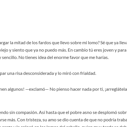
rgar la mitad de los fardos que llevo sobre mi lomo? Sé que ya llev
iejo y siento que ya no puedo más. En cambio tú eres joven y para 
 sencillo. No tienes idea del enorme favor que me harías.
apar una risa desconsiderada y lo miró con frialdad.
enen algunos! —exclamó— No pienso hacer nada por ti, ¡arreglátel
riendo sin compasión. Así hasta que el pobre asno se desplomó sobr
tarse más. Con tristeza, su amo se dio cuenta de que no podría trab
 carga y la colocó en los lomos del caballo, quien muy tarde se da